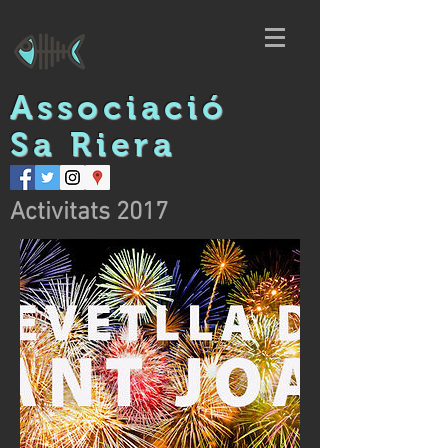
Associació
Sa Riera
Activitats 2017